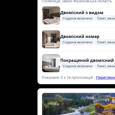
Поляниця, Івано-Франківська область
Двомісний з видом
Сніданок включено
Пакет, міні
Двомісний номер
Сніданок включено
Пакет, міні
Покращений двомісний
Сніданок включено
Пакет, міні
Показано 3 з 10 пропозицій ·
Перегляну