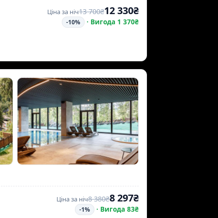
12 330₴
13 700₴
Ціна за ніч
·
Вигода 1 370₴
-10%
8 297₴
8 380₴
Ціна за ніч
·
Вигода 83₴
-1%