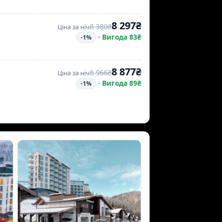
8 297₴
8 380₴
Ціна за ніч
·
Вигода 83₴
-1%
8 877₴
8 966₴
Ціна за ніч
·
Вигода 89₴
-1%