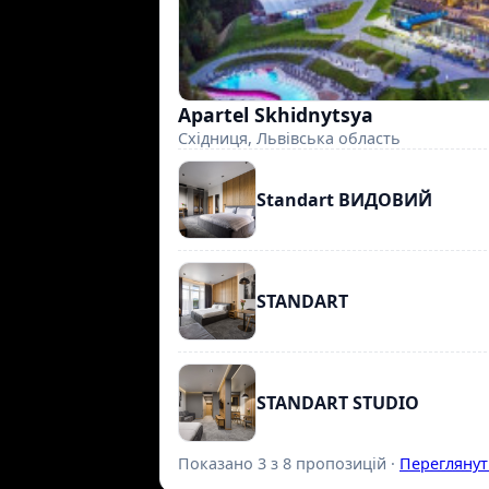
Apartel Skhidnytsya
Східниця, Львівська область
Standart ВИДОВИЙ
STANDART
STANDART STUDIO
Показано 3 з 8 пропозицій ·
Переглянут