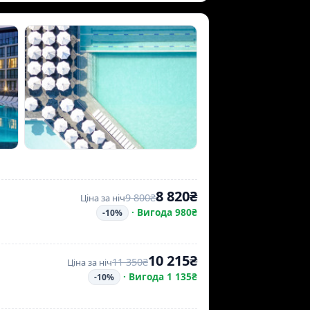
8 820₴
9 800₴
Ціна за ніч
·
Вигода 980₴
-10%
10 215₴
11 350₴
Ціна за ніч
·
Вигода 1 135₴
-10%