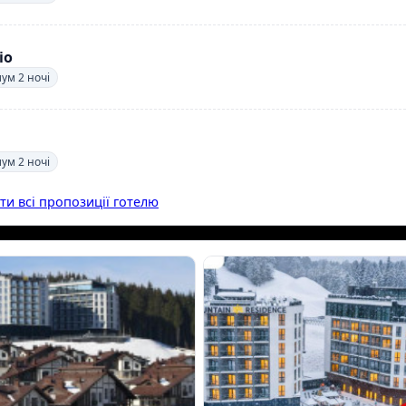
іо
мум 2 ночі
мум 2 ночі
ти всі пропозиції готелю