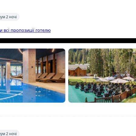
мум 2 ночі
и всі пропозиції готелю
мум 2 ночі