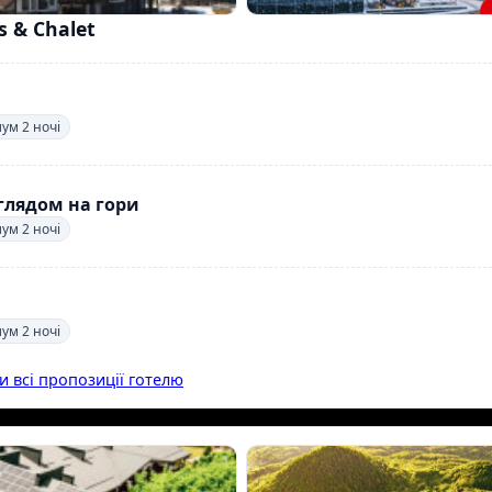
 & Chalet
мум 2 ночі
глядом на гори
мум 2 ночі
мум 2 ночі
и всі пропозиції готелю