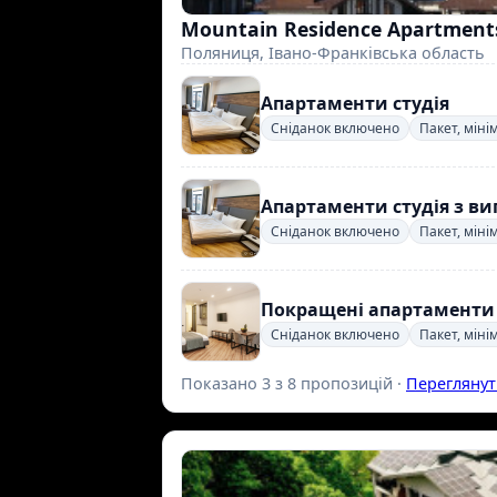
Mountain Residence Apartments
Поляниця, Івано-Франківська область
Апартаменти студія
Сніданок включено
Пакет, міні
Апартаменти студія з ви
Сніданок включено
Пакет, міні
Покращені апартаменти
Сніданок включено
Пакет, міні
Показано 3 з 8 пропозицій ·
Переглянут