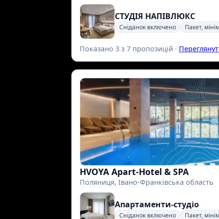
СТУДІЯ НАПІВЛЮКС
Сніданок включено
Пакет, міні
Показано 3 з 7 пропозицій ·
Переглянут
HVOYA Apart-Hotel & SPA
Поляниця, Івано-Франківська область
Апартаменти-студіо
Сніданок включено
Пакет, міні