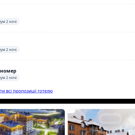
мум 2 ночі
мум 2 ночі
 номер
мум 2 ночі
ти всі пропозиції готелю