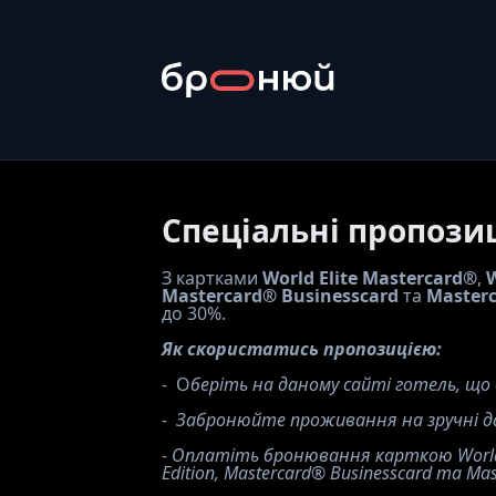
Спеціальні пропозиц
З картками 
World Elite Mastercard®
, 
W
Mastercard® Businesscard
 та 
Masterc
до 30%.
Як скористатись пропозицією:
-  О
беріть на даному сайті готель, що
-  Забронюйте проживання на зручні д
- 
Оплатіть бронювання карткою World E
Edition, Mastercard
®
 Businesscard та Mas