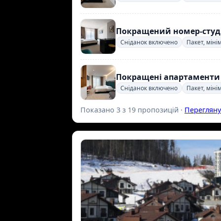
Покращений номер-студ
Сніданок включено
Пакет, міні
Покращені апартаменти
Сніданок включено
Пакет, міні
Показано 3 з 19 пропозицій ·
Перегляну