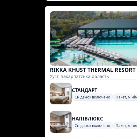
RIKKA KHUST THERMAL RESORT
Хуст, Закарпатська область
СТАНДАРТ
Сніданок включено
Пакет, міні
НАПІВЛЮКС
Сніданок включено
Пакет, міні