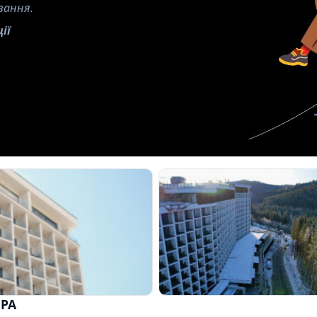
вання.
ії
SPA